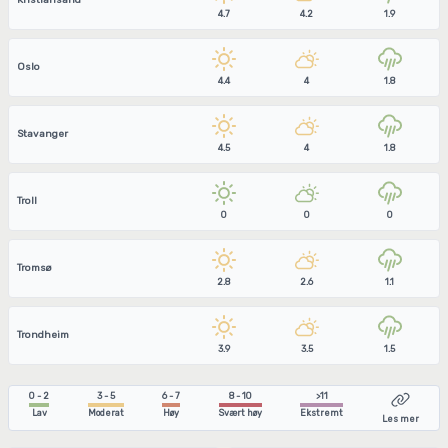
Kristiansand
4.7
4.2
1.9
Oslo
4.4
4
1.8
Stavanger
4.5
4
1.8
Troll
0
0
0
Tromsø
2.8
2.6
1.1
Trondheim
3.9
3.5
1.5
0 - 2
3 - 5
6 - 7
8 - 10
>11
Lav
Moderat
Høy
Svært høy
Ekstremt
Les mer