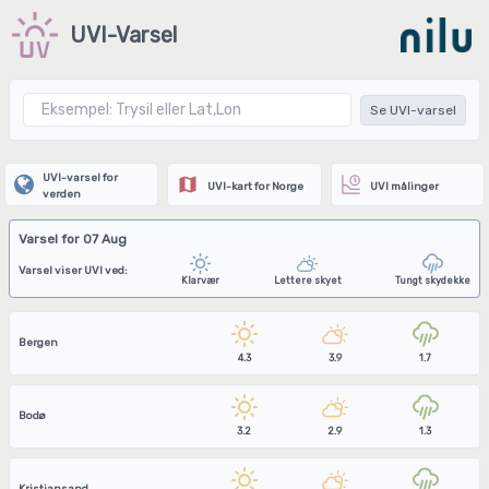
UVI-Varsel
Se UVI-varsel
UVI-varsel for
UVI-kart for Norge
UVI målinger
verden
Varsel for 07 Aug
Varsel viser UVI ved:
Klarvær
Lettere skyet
Tungt skydekke
Bergen
4.3
3.9
1.7
Bodø
3.2
2.9
1.3